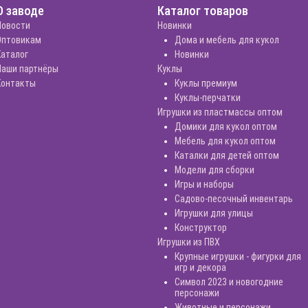
О заводе
Каталог товаров
Новости
Новинки
Оптовикам
Дома и мебель для кукол
Каталог
Новинки
Наши партнёры
Куклы
Контакты
Куклы премиум
Куклы-перчатки
Игрушки из пластмассы оптом
Домики для кукол оптом
Мебель для кукол оптом
Каталки для детей оптом
Модели для сборки
Игры и наборы
Садово-песочный инвентарь
Игрушки для улицы
Конструктор
Игрушки из ПВХ
Крупные игрушки - фигурки для
игр и декора
Символ 2023 и новогодние
персонажи
Животные и персонажи