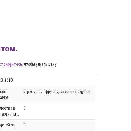
птом.
стрируйтесь
, чтобы узнать цену
 С-1613
кое
игрушечные фрукты, овощи, продукты
ание
чество в
6
 партии, шт.
детей от,
3