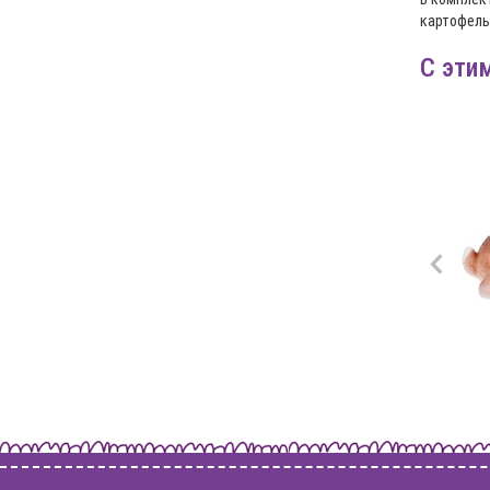
картофель,
С эти
ыжка
Мамонтенок