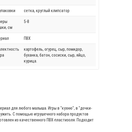
упаковки
сетка, круглый клипсатор
меры
5-8
шки, см
ериал
ПВХ
плектность
картофель, огурец, сыр, помидор,
ра
буханка, батон, сосиски, сыр, яйцо,
курица.
иал для любого малыша. Игры в "кухню", в "дочки-
дружить. С помощью игрушечного набора продуктов
готовлен из качественного ПВХ-пластизоля. Подходит