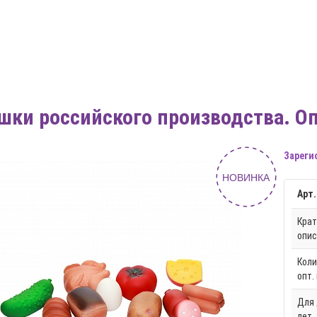
шки российского производства. О
Зареги
НОВИНКА
Арт.
Крат
опис
Коли
опт.
Для 
лет