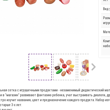
Вид 
Раз
игру
Мат
Ком
набо
ьная сетка с игрушечными продуктами - незаменимый дидактический матер
ли в "магазин" развивают фантазию ребенка, учат выстраивать диалоги, 
тро изучит названия, цвет и предназначение каждого продукта. Набор из
старше 3-х лет.
т входит: