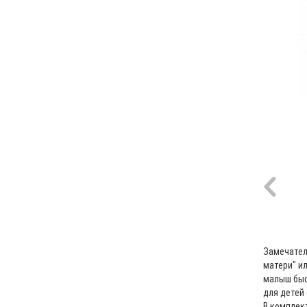
Замечател
матери" и
малыш быс
для детей 
В комплек