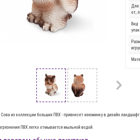
Для 
от, 
Вид
упак
Раз
игру
Мат
 Сова из коллекции больших ПВХ - привнесет изюминку в дизайн ландшафта
загрязнения ПВХ легко отмывается мыльной водой.