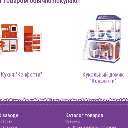
м товаром обычно покупают
Кухня "Конфетти"
Кукольный домик
"Конфетти"
О заводе
Каталог товаров
Новости
Новинки
Оптовикам
Дома и мебель для кукол