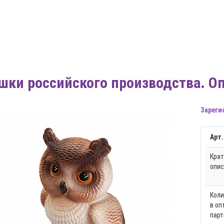
шки российского производства. О
Зареги
Арт.
Крат
опис
Коли
в оп
парт