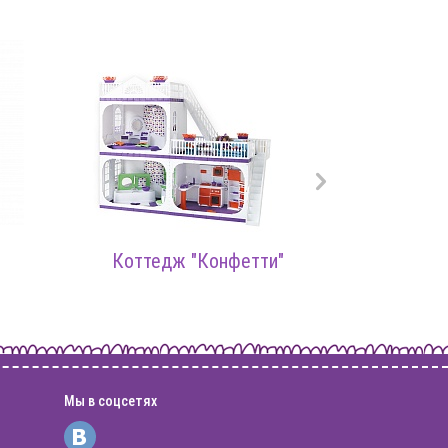
Коттедж "Конфетти"
Спаль
Мы в соцсетях