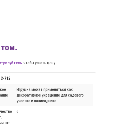
птом.
стрируйтесь
, чтобы узнать цену
 С-712
кое
Игрушка может применяться как
ание
декоративное украшение для садового
участка и палисадника.
чество
6
т.
ии, шт.