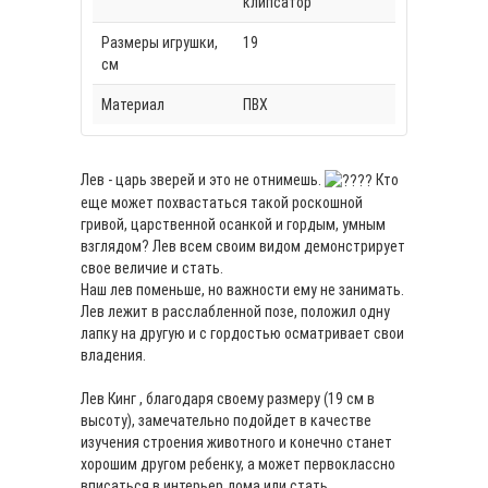
клипсатор
Размеры игрушки,
19
см
Материал
ПВХ
Лев - царь зверей и это не отнимешь.
Кто
еще может похвастаться такой роскошной
гривой, царственной осанкой и гордым, умным
взглядом? Лев всем своим видом демонстрирует
свое величие и стать.
Наш лев поменьше, но важности ему не занимать.
Лев лежит в расслабленной позе, положил одну
лапку на другую и с гордостью осматривает свои
владения.
Лев Кинг , благодаря своему размеру (19 см в
высоту), замечательно подойдет в качестве
изучения строения животного и конечно станет
хорошим другом ребенку, а может первоклассно
вписаться в интерьер дома или стать