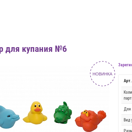
р для купания №6
Зареги
НОВИНКА
Арт.
Коли
парт
Для 
Вид 
Разм