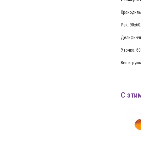
Крокодиль
Рак: 90х60
Дельфинчи
Уточка: 6
Вес игрушк
С эти