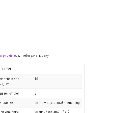
стрируйтесь
, чтобы узнать цену
 С-1599
чество в опт.
10
ии, шт.
детей от, лет
3
упаковки
сетка + картонный клипсатор
ер упаковки
индивидуальной: 18х12