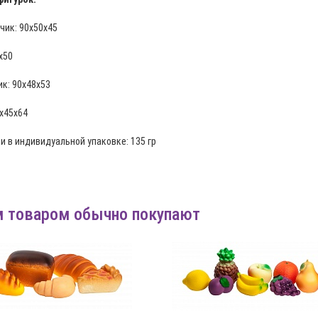
чик: 90х50х45
х50
к: 90х48х53
0х45х64
и в индивидуальной упаковке: 135 гр
м товаром обычно покупают