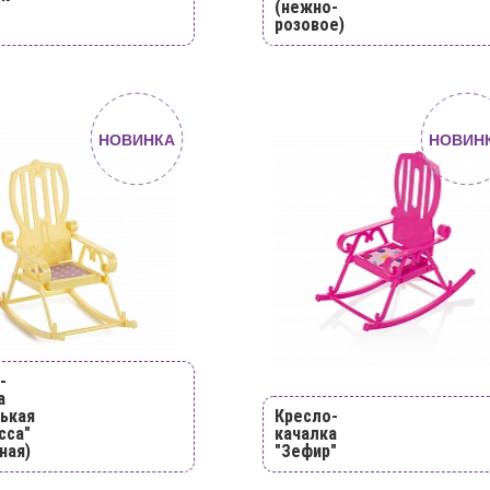
(нежно-
розовое)
НОВИНКА
НОВИН
-
а
ькая
Кресло-
сса"
качалка
ная)
"Зефир"