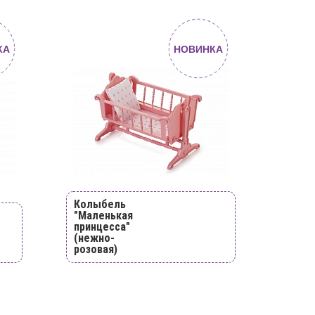
КА
НОВИНКА
Колыбель
"Маленькая
принцесса"
(нежно-
розовая)