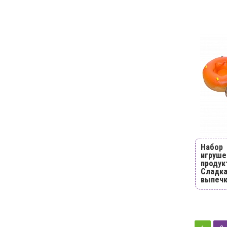
Набор
игруше
продук
Сладк
выпеч