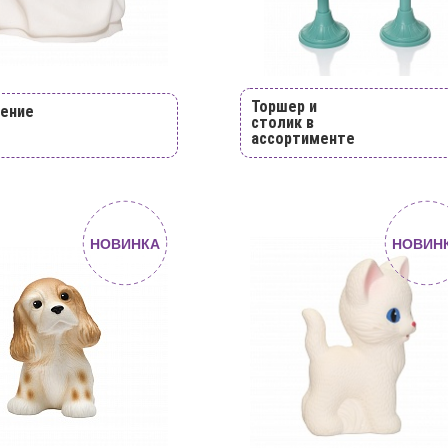
Торшер и
ение
столик в
ассортименте
НОВИНКА
НОВИН