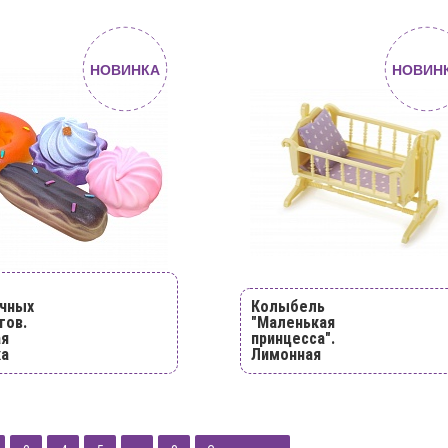
НОВИНКА
НОВИН
чных
Колыбель
тов.
"Маленькая
ая
принцесса".
ка
Лимонная