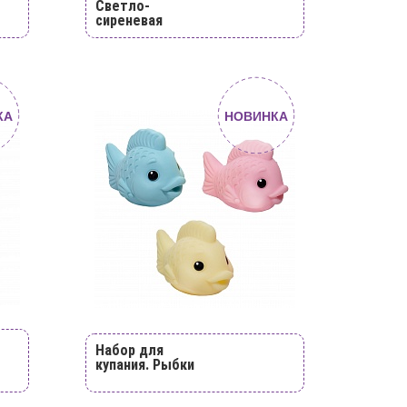
Светло-
сиреневая
КА
НОВИНКА
Набор для
купания. Рыбки