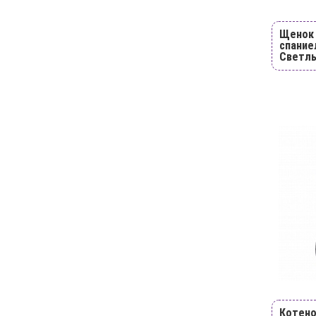
Щенок
спание
Светл
Котен