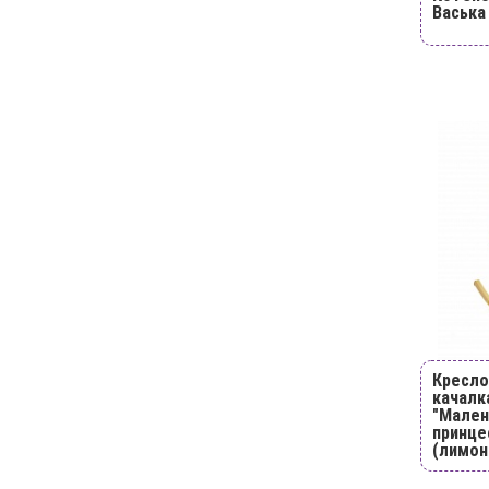
Васька
Кресло
качалк
"Мален
принце
(лимон