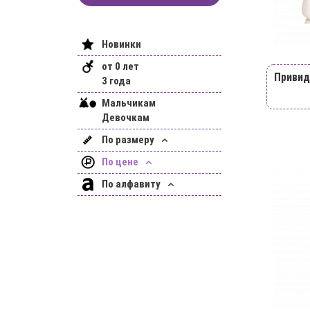
Новинки
от 0 лет
Привид
3 года
Мальчикам
Девочкам
По размеру
По цене
По алфавиту