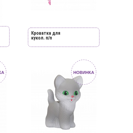
Кроватка для
кукол. п/п
КА
НОВИНКА