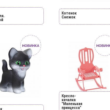
Котенок
ля.
Снежок
ый
НОВИНКА
НОВИН
Кресло-
качалка
"Маленькая
принцесса"
ок