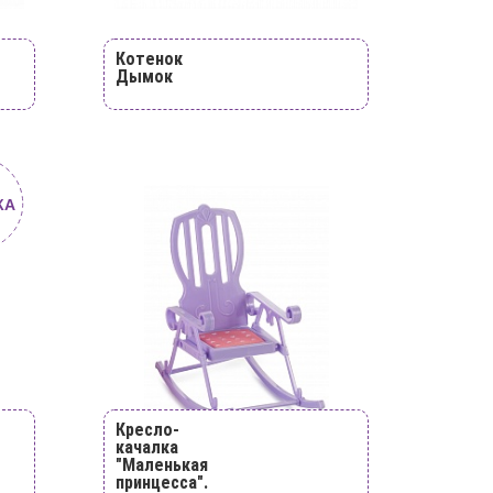
Котенок
Дымок
КА
Кресло-
качалка
"Маленькая
принцесса".