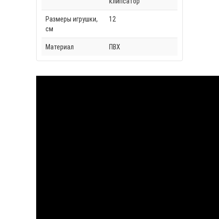
клипсатор
Размеры игрушки,
12
см
Материал
ПВХ