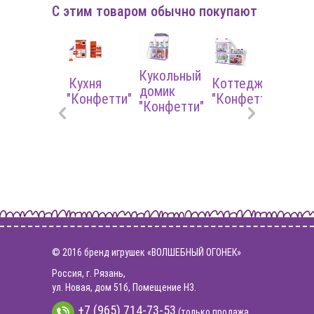
С этим товаром обычно покупают
Набор
Спал
Кукольный
выпечки
Кухня
Коттедж
"Кон
домик
"Конфетти"
"Конфетти"
"Конфетти"
© 2016 бренд игрушек «ВОЛШЕБНЫЙ ОГОНЕК»
Россия, г. Рязань,
ул. Новая, дом 51б, Помещение Н3.
+7 (965) 714-73-53
(только продажа