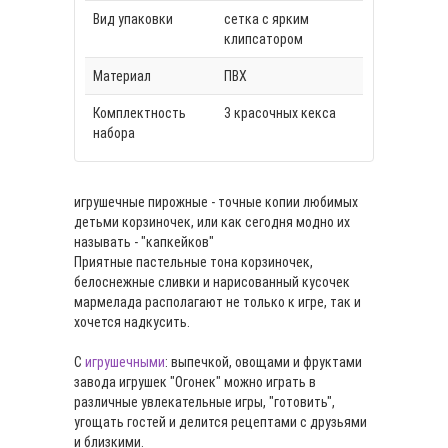
Вид упаковки
сетка с ярким
клипсатором
Материал
ПВХ
Комплектность
3 красочных кекса
набора
игрушечные пирожные - точные копии любимых
детьми корзиночек, или как сегодня модно их
называть - "капкейков"
Приятные пастельные тона корзиночек,
белоснежные сливки и нарисованный кусочек
мармелада располагают не только к игре, так и
хочется надкусить.
С
игрушечными
: выпечкой, овощами и фруктами
завода игрушек "Огонек" можно играть в
различные увлекательные игры, "готовить",
угощать гостей и делится рецептами с друзьями
и близкими.