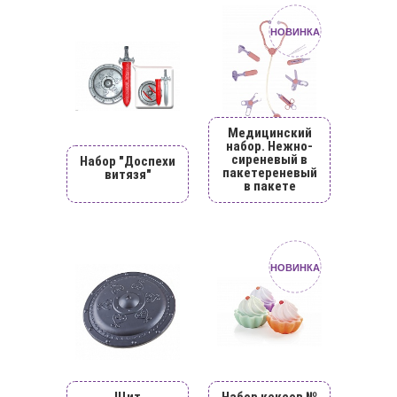
НОВИНКА
Медицинский
набор. Нежно-
сиреневый в
Набор "Доспехи
пакетереневый
витязя"
в пакете
НОВИНКА
Щит
Набор кексов №